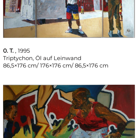
0. T.
, 1995
Triptychon, Öl auf Leinwand
86,5×176 cm/ 176×176 cm/ 86,5×176 cm