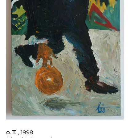
o. T.
, 1998