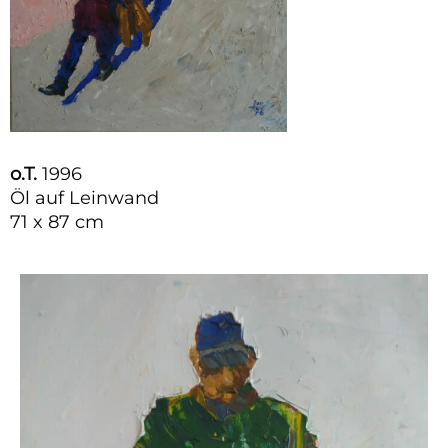
o.T.
1996
Öl auf Leinwand
71 x 87 cm