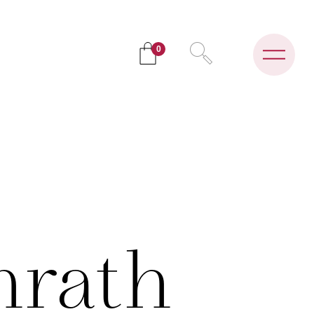
0
nrath