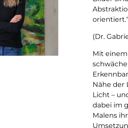
Abstrakti
orientiert.
(Dr. Gabri
Mit einem
schwäche
Erkennbar
Nähe der 
Licht – u
dabei im 
Malens ih
Umsetzun