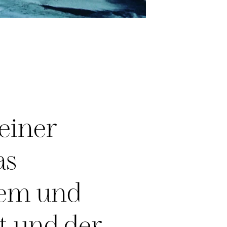
einer
as
rem und