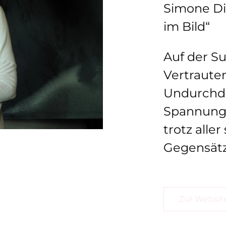
Simone Di
im Bild“
Auf der S
Vertraute
Undurchdr
Spannungs
trotz alle
Gegensätzl
Zur Websit