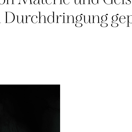
on Materie und Geis
 Durchdringung gepr