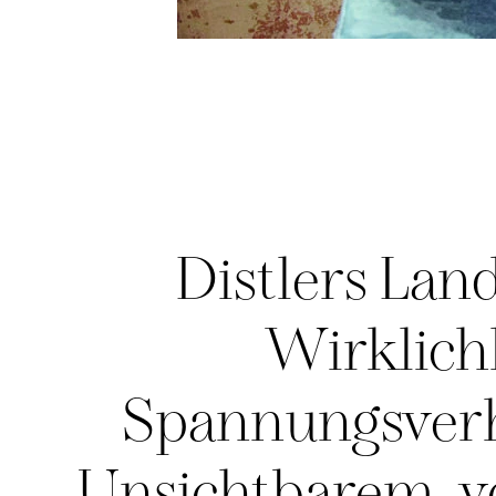
Distlers Lan
Wirklichk
Spannungsverh