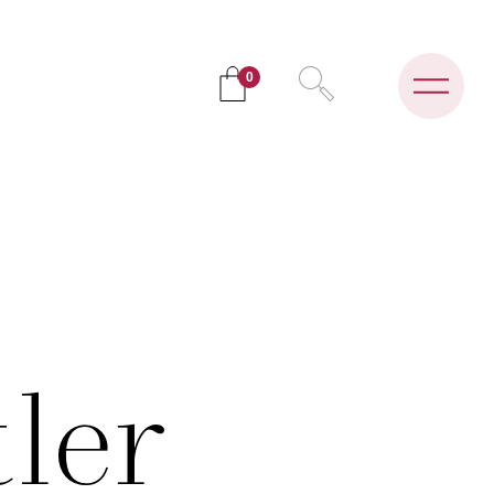
0
ler