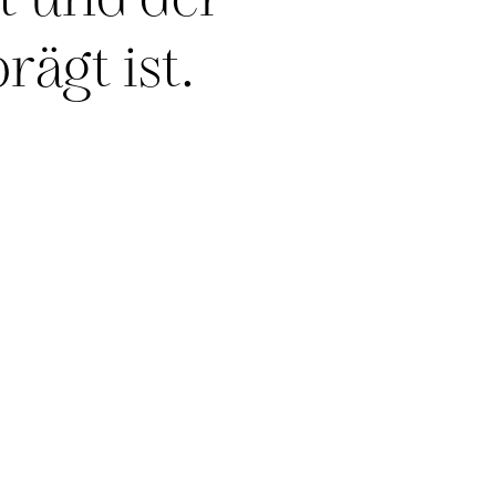
t und der
ägt ist.